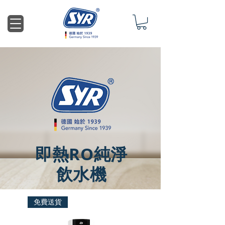
即熱RO純淨
飲水機
免費送貨