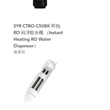
SYR CTRO-C50BK 即熱
RO 純凈飲水機 （Instant
Heating RO Water
Dispenser）
無庫存